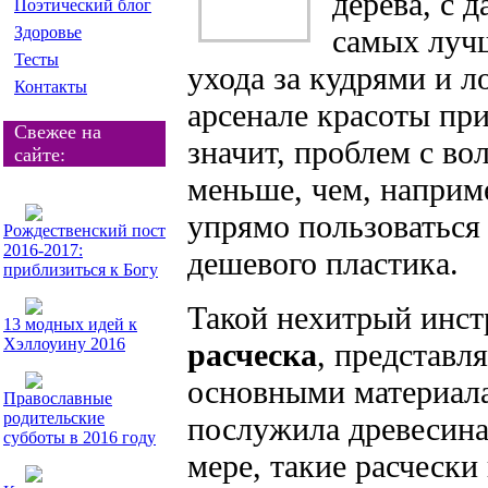
дерева, с 
Поэтический блог
Здоровье
самых луч
Тесты
ухода за кудрями и л
Контакты
арсенале красоты пр
Свежее на
значит, проблем с во
сайте:
меньше, чем, наприме
упрямо пользоваться
Рождественский пост
2016-2017:
дешевого пластика.
приблизиться к Богу
Такой нехитрый инст
13 модных идей к
Хэллоуину 2016
расческа
, представл
основными материала
Православные
родительские
послужила древесина
субботы в 2016 году
мере, такие расчески