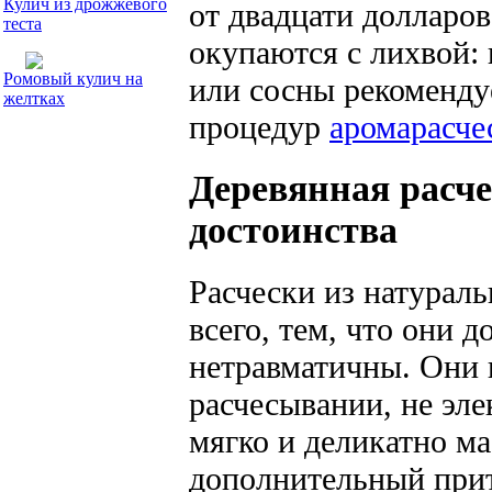
Кулич из дрожжевого
от двадцати долларо
теста
окупаются с лихвой:
Ромовый кулич на
или сосны рекоменду
желтках
процедур
аромарасче
Деревянная расч
достоинства
Расчески из натурал
всего, тем, что они 
нетравматичны. Они 
расчесывании, не эле
мягко и деликатно м
дополнительный прит